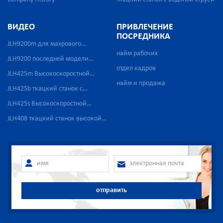
ВИДЕО
ПРИВЛЕЧЕНИЕ
ПОСРЕДНИКА
JLH9200m для махрового
найм рабочих
полотенца
JLH9200 последней модели
отдел кадров
высокой скорости
JLH425m Высокоскоростной
найм и продажа
пневматический бесчелночный
JLH425b ткацкий станок с
ткацкий станок для
воздушной струей для
JLH425s Высокоскоростной
производства медицинской
стеклопластика
пневматический бесчелночный
JLH408 ткацкий станок высокой
марли
ткацкий станок для
скорости с сильной водяной
производства медицинской
струей
марли
отправить