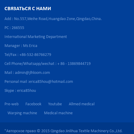
СВЯЗАТЬСЯ С НАМИ
Add : No.557,Weihe Road,Huangdao Zone,Qingdao,China.
PC : 266555
International Marketing Department
Manager : Ms Erica
Tel/Fax :
+86-532-86766279
Cell Phone/Whatsapp/wechat :
+ 86 - 13869844719
Mail :
admin@jlhloom.com
Personal mail :
erica85hou@hotmail.com
Skype : erica85hou
Pre-web
Facebook
Youtube
Allmed medical
Warping machine
Medical machine
"Авторское право © 2015 Qingdao Jinlihua Textile Machinery Co.,Ltd.