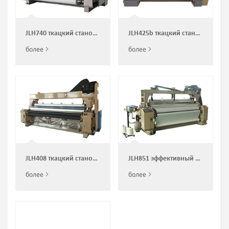
JLH740 ткацкий станок
JLH425b ткацкий станок
с воздушной струей
с воздушной струей
более
более
для сетчатой ткани
для стеклопластика
JLH408 ткацкий станок
JLH851 эффективный и
высокой скорости с
экономичный ткацкий
более
более
сильной водяной
станок с водяной
струей
струей