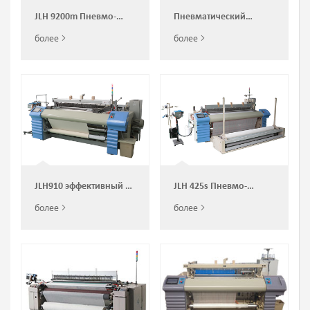
JLH 9200m Пневмо-
Пневматический
ткацкий станок для
ткацкий станок
более
более
производства хровой
Китайского
ткани
производстваJLH9200
JLH910 эффективный и
JLH 425s Пневмо-
экономичный ткацкий
ткацкий станок для
более
более
станок с воздушной
производства марли.
струей