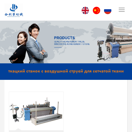
й
ткацкий станок с воздушной струей для сетчатой ткани