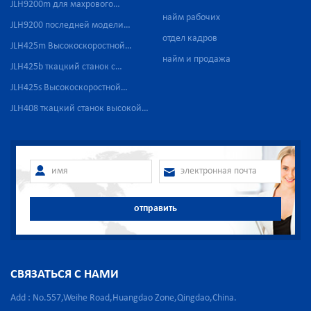
JLH9200m для махрового
найм рабочих
полотенца
JLH9200 последней модели
отдел кадров
высокой скорости
JLH425m Высокоскоростной
найм и продажа
пневматический бесчелночный
JLH425b ткацкий станок с
ткацкий станок для
воздушной струей для
JLH425s Высокоскоростной
производства медицинской
стеклопластика
пневматический бесчелночный
JLH408 ткацкий станок высокой
марли
ткацкий станок для
скорости с сильной водяной
производства медицинской
струей
марли
отправить
СВЯЗАТЬСЯ С НАМИ
Add : No.557,Weihe Road,Huangdao Zone,Qingdao,China.